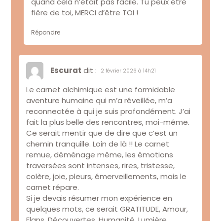
quand cela n’était pas facile. Tu peux être
fière de toi, MERCI d’être TOI !
Répondre
Escurat
dit :
2 février 2026 à 14h21
Le carnet alchimique est une formidable
aventure humaine qui m’a réveillée, m’a
reconnectée à qui je suis profondément. J’ai
fait la plus belle des rencontres, moi-même.
Ce serait mentir que de dire que c’est un
chemin tranquille. Loin de là !! Le carnet
remue, déménage même, les émotions
traversées sont intenses, rires, tristesse,
colère, joie, pleurs, émerveillements, mais le
carnet répare.
Si je devais résumer mon expérience en
quelques mots, ce serait GRATITUDE, Amour,
Elans, Découvertes, Humanité, Lumière.