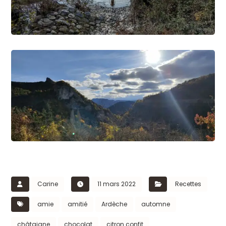
Carine
11 mars 2022
Recettes
amie
amitié
Ardèche
automne
châtaigne
chocolat
citron confit