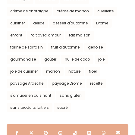
crème de châtaigne
crème de marron
cueillette
cuisiner
délice
dessert d'automne
Drôme
enfant
fait avec amour
fait maison
farine de sarrasin
fruit d'automne
génoise
gourmandise
goûter
huile de coco
joie
joie de cuisiner
marron
nature
Noël
paysage Ardèche
paysage Drôme
recette
s'amuser en cuisinant
sans gluten
sans produits laitiers
sucré