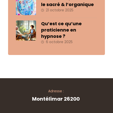
le sacré & l’organique
21 octobre 2025
Qu’est ce qu’une
praticienne en
hypnose ?
6 octobre 2025
Adresse :
Montélimar 26200