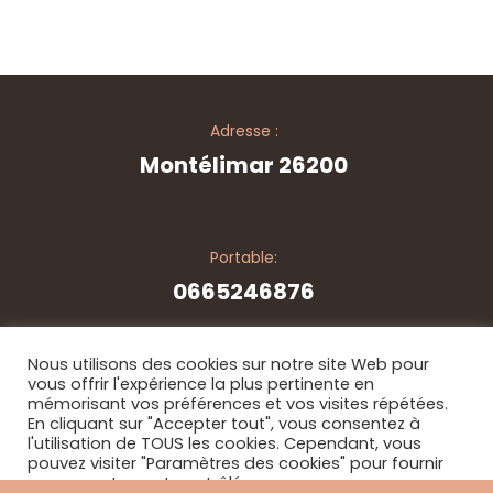
Adresse :
Montélimar 26200
Portable:
0665246876
Nous utilisons des cookies sur notre site Web pour
vous offrir l'expérience la plus pertinente en
mémorisant vos préférences et vos visites répétées.
© Copyright 2026. Tous les droits sont réservés - par
En cliquant sur "Accepter tout", vous consentez à
JixsPerformance
l'utilisation de TOUS les cookies. Cependant, vous
pouvez visiter "Paramètres des cookies" pour fournir
un consentement contrôlé.