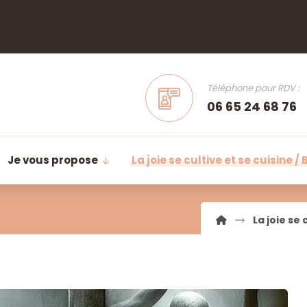
Téléphone pour RDV :
06 65 24 68 76
Je vous propose
La joie se cultive et se cuisine / 
La joie se 