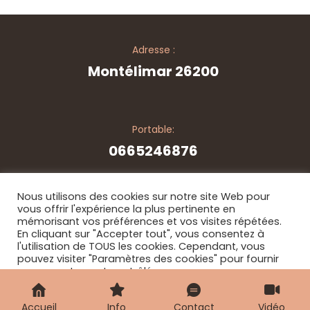
Adresse :
Montélimar 26200
Portable:
0665246876
Nous utilisons des cookies sur notre site Web pour
vous offrir l'expérience la plus pertinente en
mémorisant vos préférences et vos visites répétées.
© Copyright 2026. Tous les droits sont réservés - par
En cliquant sur "Accepter tout", vous consentez à
JixsPerformance
l'utilisation de TOUS les cookies. Cependant, vous
pouvez visiter "Paramètres des cookies" pour fournir
un consentement contrôlé.
Paramètres des cookies
Rejeter tout
Accepter tout
Accueil
Info
Contact
Vidéo