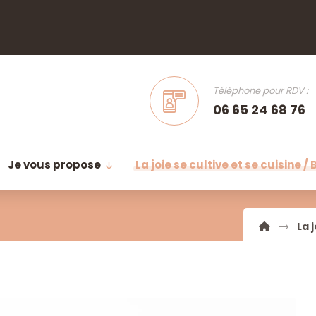
Téléphone pour RDV :
06 65 24 68 76
Je vous propose
La joie se cultive et se cuisine / 
La 