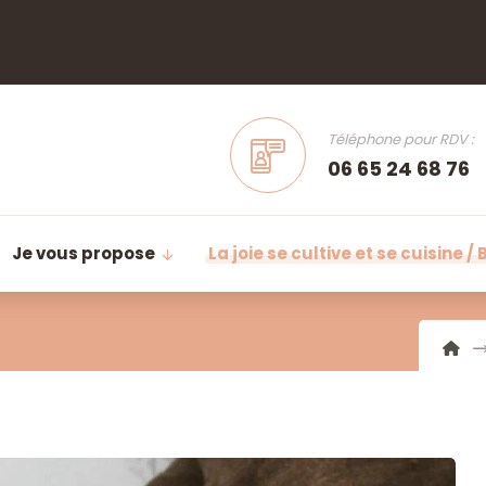
Téléphone pour RDV :
06 65 24 68 76
Je vous propose
La joie se cultive et se cuisine / 