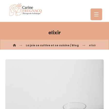
elixir
La joie se cultive et se cuisine / Blog
elixir