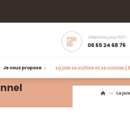
Téléphone pour RDV :
06 65 24 68 76
Je vous propose
La joie se cultive et se cuisine / 
onnel
La joi