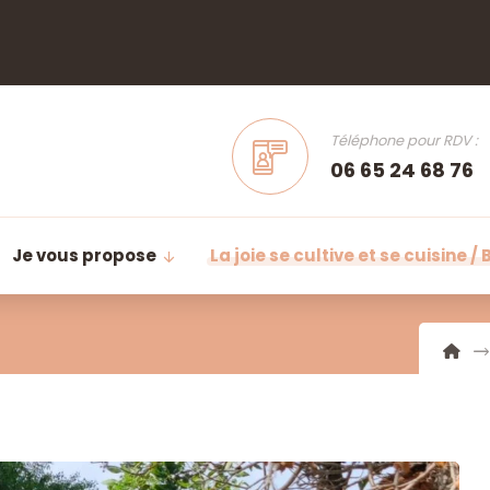
Téléphone pour RDV :
06 65 24 68 76
Je vous propose
La joie se cultive et se cuisine / 