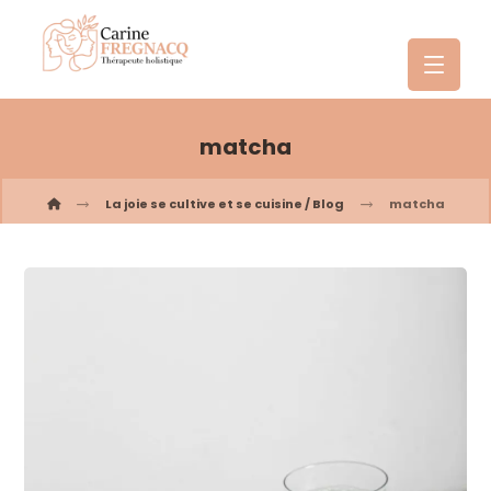
matcha
La joie se cultive et se cuisine / Blog
matcha