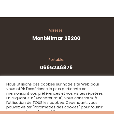
Adresse :
Montélimar 26200
Portable:
0665246876
Nous utilisons des cookies sur notre site Web pour
vous offrir l'expérience la plus pertinente en
mémorisant vos préférences et vos visites répétées.
© Copyright 2026. Tous les droits sont réservés - par
En cliquant sur "Accepter tout", vous consentez à
JixsPerformance
l'utilisation de TOUS les cookies. Cependant, vous
pouvez visiter "Paramètres des cookies" pour fournir
un consentement contrôlé.